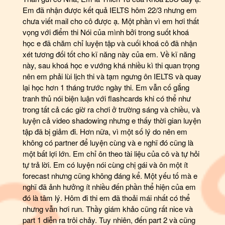
Em đã nhận được kết quả IELTS hôm 22/3 nhưng em
chưa viết mail cho cô được ạ. Một phần vì em hơi thất
vọng với điểm thi Nói của mình bởi trong suốt khoá
học e đã chăm chỉ luyện tập và cuối khoá cô đã nhận
xét tương đối tốt cho kĩ năng này của em. Về kĩ năng
này, sau khoá học e vướng khá nhiều kì thi quan trọng
nên em phải lùi lịch thi và tạm ngưng ôn IELTS và quay
lại học hơn 1 tháng trước ngày thi. Em vẫn cố gắng
tranh thủ nói biện luận với flashcards khi có thể như
trong tất cả các giờ ra chơi ở trường sáng và chiều, và
luyện cả video shadowing nhưng e thấy thời gian luyện
tập đã bị giảm đi. Hơn nữa, vì một số lý do nên em
không có partner để luyện cùng và e nghĩ đó cũng là
một bất lợi lớn. Em chỉ ôn theo tài liệu của cô và tự hỏi
tự trả lời. Em có luyện nói cùng chị gái và ôn một ít
forecast nhưng cũng không đáng kể. Một yếu tố mà e
nghĩ đã ảnh hưởng ít nhiều đến phần thể hiện của em
đó là tâm lý. Hôm đi thi em đã thoải mái nhất có thể
nhưng vẫn hơi run. Thầy giám khảo cũng rất nice và
part 1 diễn ra trôi chảy. Tuy nhiên, đến part 2 và cũng