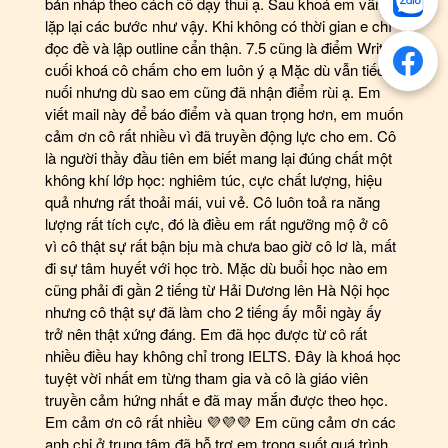
bản nháp theo cách cô dạy thui ạ. Sau khoá em vẫn
lặp lại các bước như vậy. Khi không có thời gian e chỉ
đọc đề và lập outline cẩn thận. 7.5 cũng là điểm Writing
cuối khoá cô chấm cho em luôn ý ạ Mặc dù vẫn tiếc
nuối nhưng dù sao em cũng đã nhận điểm rùi ạ. Em
viết mail này để báo điểm và quan trọng hơn, em muốn
cảm ơn cô rất nhiều vì đã truyền động lực cho em. Cô
là người thầy đầu tiên em biết mang lại đúng chất một
không khí lớp học: nghiêm túc, cực chất lượng, hiệu
quả nhưng rất thoải mái, vui vẻ. Cô luôn toả ra năng
lượng rất tích cực, đó là điều em rất ngưỡng mộ ở cô
vì cô thật sự rất bận bịu mà chưa bao giờ cô lơ là, mất
đi sự tâm huyết với học trò. Mặc dù buổi học nào em
cũng phải đi gần 2 tiếng từ Hải Dương lên Hà Nội học
nhưng cô thật sự đã làm cho 2 tiếng ấy mỗi ngày ấy
trở nên thật xứng đáng. Em đã học được từ cô rất
nhiều điều hay không chỉ trong IELTS. Đây là khoá học
tuyệt vời nhất em từng tham gia và cô là giáo viên
truyền cảm hứng nhất e đã may mắn được theo học.
Em cảm ơn cô rất nhiều 💜💜💜 Em cũng cảm ơn các
anh chị ở trung tâm đã hỗ trợ em trong suốt quá trình