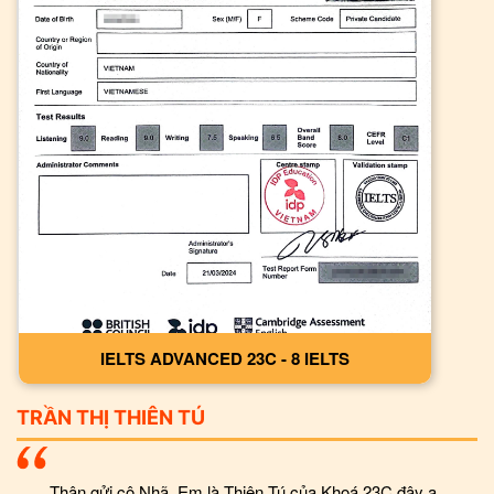
IELTS ADVANCED 23C - 8 IELTS
TRẦN THỊ THIÊN TÚ
Thân gửi cô Nhã, Em là Thiên Tú của Khoá 23C đây ạ.