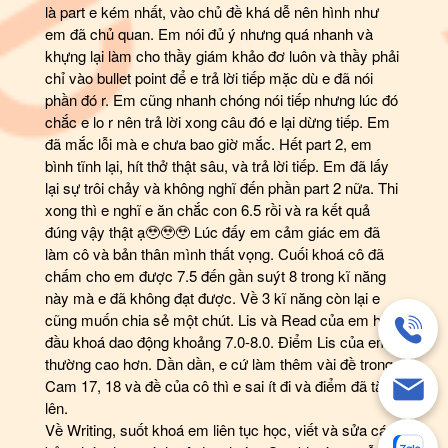
là part e kém nhất, vào chủ đề khá dễ nên hình như
em đã chủ quan. Em nói đủ ý nhưng quá nhanh và
khựng lại làm cho thầy giám khảo đơ luôn và thầy phải
chỉ vào bullet point để e trả lời tiếp mặc dù e đã nói
phần đó r. Em cũng nhanh chóng nói tiếp nhưng lúc đó
chắc e lo r nên trả lời xong câu đó e lại dừng tiếp. Em
đã mắc lỗi mà e chưa bao giờ mắc. Hết part 2, em
bình tĩnh lại, hít thở thật sâu, và trả lời tiếp. Em đã lấy
lại sự trôi chảy và không nghĩ đến phần part 2 nữa. Thi
xong thì e nghĩ e ăn chắc con 6.5 rồi và ra kết quả
đúng vậy thật ạ🥹🥹🥹 Lúc đấy em cảm giác em đã
làm cô và bản thân mình thất vọng. Cuối khoá cô đã
chấm cho em được 7.5 đến gần suýt 8 trong kĩ năng
này mà e đã không đạt được. Về 3 kĩ năng còn lại e
cũng muốn chia sẻ một chút. Lis và Read của em hồi
đầu khoá dao động khoảng 7.0-8.0. Điểm Lis của em
thường cao hơn. Dần dần, e cứ làm thêm vài đề trong
Cam 17, 18 và đề của cô thì e sai ít đi và điểm đã tăng
lên.
Về Writing, suốt khoá em liên tục học, viết và sửa các