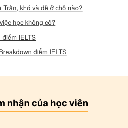
ã Trần, khó và dễ ở chỗ nào?
việc học không cô?
n điểm IELTS
in Breakdown điểm IELTS
m nhận của học viên