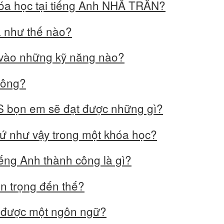
hóa học tại tiếng Anh NHÃ TRẦN?
à như thế nào?
m vào những kỹ năng nào?
hông?
TS bọn em sẽ đạt được những gì?
 thứ như vậy trong một khóa học?
iếng Anh thành công là gì?
an trọng đến thế?
m được một ngôn ngữ?