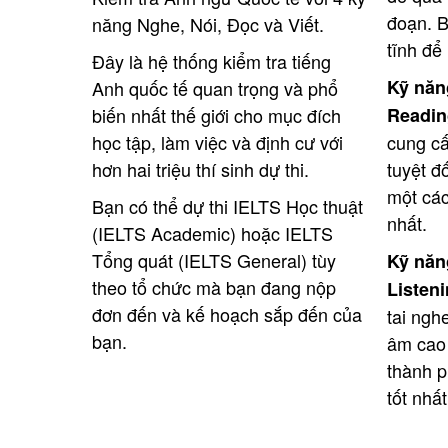
đoạn. B
năng Nghe, Nói, Đọc và Viết.
tĩnh để
Đây là hệ thống kiểm tra tiếng
Kỹ năn
Anh quốc tế quan trọng và phổ
biến nhất thế giới cho mục đích
Readin
học tập, làm việc và định cư với
cung cấ
hơn hai triệu thí sinh dự thi.
tuyệt đố
một các
Bạn có thể dự thi IELTS Học thuật
nhất.
(IELTS Academic) hoặc IELTS
Tổng quát (IELTS General) tùy
Kỹ năn
theo tổ chức mà bạn đang nộp
Listeni
đơn đến và kế hoạch sắp đến của
tai ngh
bạn.
âm cao 
thành p
tốt nhất