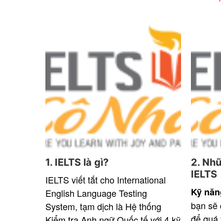
1. IELTS là gì?
2. Nhữ
IELTS
IELTS viết tắt cho International
Kỹ năn
English Language Testing
bạn sẽ 
System, tạm dịch là Hệ thống
để quá 
Kiểm tra Anh ngữ Quốc tế với 4 kỹ