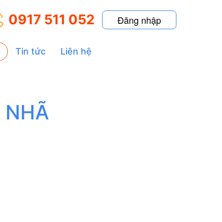
0917 511 052
Đăng nhập
p
Tin tức
Liên hệ
Ô NHÃ