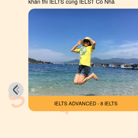
khăn thi IELTS cùng IELST Cô Nhã
ong học
 của em
IELTS ADVANCED - 8 IELTS