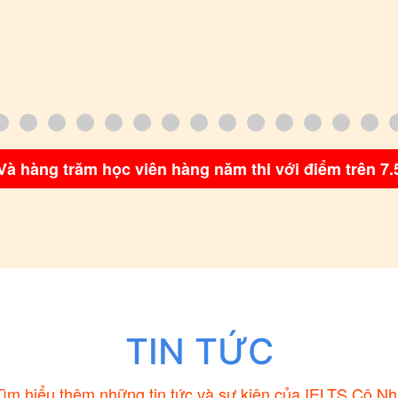
Và hàng trăm học viên hàng năm thi với điểm trên 7.
TIN TỨC
ìm hiểu thêm những tin tức và sự kiện của IELTS Cô N