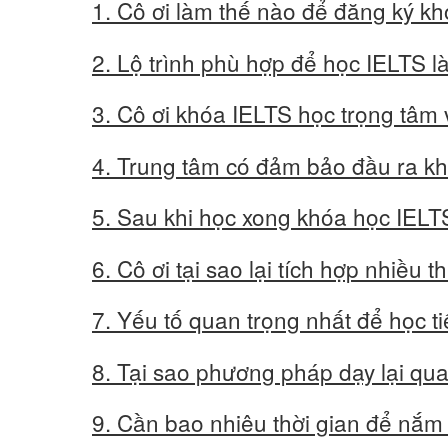
1. Cô ơi làm thế nào để đăng ký k
2. Lộ trình phù hợp để học IELTS l
3. Cô ơi khóa IELTS học trọng tâ
4. Trung tâm có đảm bảo đầu ra k
5. Sau khi học xong khóa học IEL
6. Cô ơi tại sao lại tích hợp nhiều
7. Yếu tố quan trọng nhất để học t
8. Tại sao phương pháp dạy lại qu
9. Cần bao nhiêu thời gian để nắ